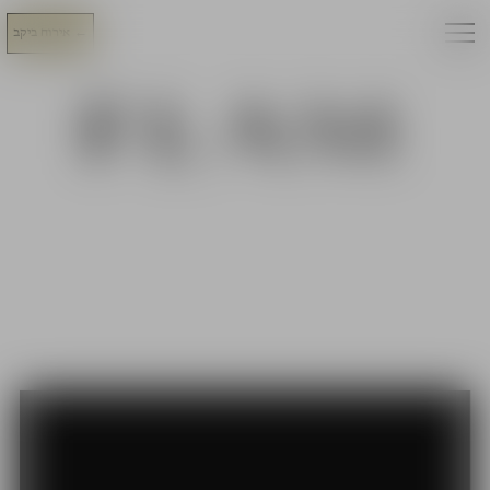
←
אירוח ביקב