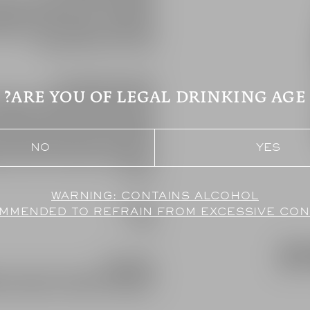
ובענבים בעלי ריכוז צבע וטעמים. הטרס
מעל תשתית גיר מפורר, ובאזורים הנמוכ
שילוב תנאים זה מאפשר ליצור יינות אלגנ
אופיו הייחודי של כרם אבן ספיר.
תהליך הגידול ועשיית היין:
ARE YOU OF LEGAL DRINKING AGE?
הגידול על גבי טרסות ומדרונות יוצר פס
בזוויות השיפוע ובאופן החשיפה לשמש ו
קומפוננטים יינניים, שכל אחד מהם מבטא 
כל חלקת כרם מותססת בנפרד, כאשר לאח
NO
YES
שנה–שנתיים, וזאת במטרה ליצור בלנד ה
אבן ספיר.
אלכוהול:
COMMENDED TO REFRAIN FROM EXCESSIVE CO
15%
E
רשמי טעימה:
אף מבושם ונדיב עם פרי כהה מורכב, תיבו
ורב־שכבתי, בעל מרקם רך וקטיפתי, איזון