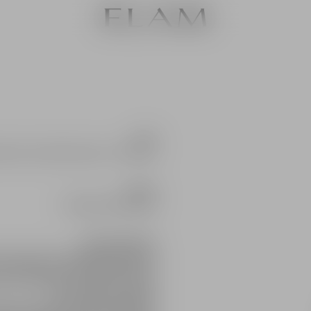
בלנד:
69% סירה, 16% קברנה סוביניון, 9% קברנה פרנק, 6% פטי ורדו
כרמים:
כרם הטרסות באבן ספיר
על הטרואר והכרם:
קרירים גם במהלך חודשי הקיץ החמים, הו
התיכון דרך נחל שורק. תנאים אלו יחד ע
מאפשרים הבשלה מתונה.
הקרקעות בכרם מגוונות ובעלות ניקוז טבע