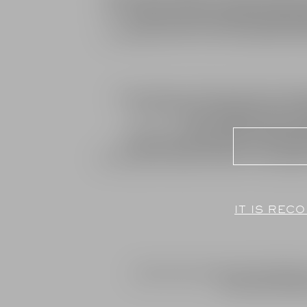
ות מתאפיינות בשכבת טרה רוסה רדודה ומנוקזת היטב
ים נפרשת אדמת סחף חרסיתית עמוקה יחסית.
טיים ומאופקים, בעלי פרי מדויק ורענן, המבטאים את
יפס של תתי־חלקות, הנבדלות זו מזו במבנה הקרקע,
לרוח. שונות זו מאפשרת יצירת מנעד רחב של
היבט אחר של אותו אזור גידול.
ר מספר חודשים מתבצע הבלנד והיינות עוברים
ליישון של שנה בחביות עץ אלון צרפתי בנפח 225 ליטר, כ־25% מהן חדשות והיתר בנות
משקף את ריבוי הביטויים, המורכבות והעומק של כרם
IT IS RE
ל פלפלי ופרחוניות מעודנת. בפה היין מרוכז
 אלגנטי וסיומת ארוכה.