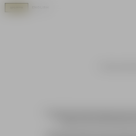
english
אירוח ביקב
כרם הטרסות באבן ספיר, הנטוע בגובה של כ־650 מטר, מתאפיין בחורפים קרים ובלילות ובקרים
דות לגובה מעל פני הים, ולבריזות העולות מהים
ם עבודת כרם מדויקת ובקרה קרובה וקפדנית
י ויכולת וויסות צימוח, המתבטאים ביבולים מרוסנים