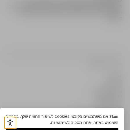
לאחר בציר ידני מוקפד עם שחר ומיון סלקטיבי, עברו
הענבים באשכולות שלמים לסחיטה עדינה, תסיסה ויישון על
השמרים ( Sur Lie ) בחביות עץ אלון צרפתיות למשך 7
חודשים.
© 2026 יקב פלם
Home
Wine List
Our story
Around the world
Contact & visit
הצהרת נגישות
מדיניות הפרטיות
תנאי השימוש באתר יקב פלם
אנו משתמשים בקובצי Cookies לשיפור החוויה שלך. בהמשך
Flam
השימוש באתר, אתה מסכים לשימוש זה.
Facebook
Instagram