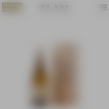
←
אירוח ביקב